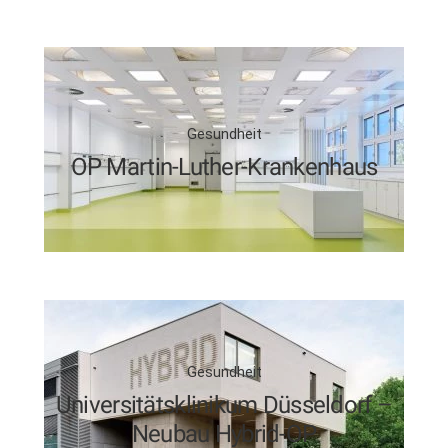
Gesundheit
OP Martin-Luther-Krankenhaus
Gesundheit
Universitätsklinikum Düsseldorf –
Neubau Hybrid-OP