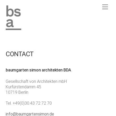
Skip
Men
to
content
CONTACT
baumgarten simon architekten BDA
Gesellschaft von Architekten mbH
Kurfürstendamm 45
10719 Berlin
Tel. +49(0)30.43 72 72 70
info@baumgartensimon.de